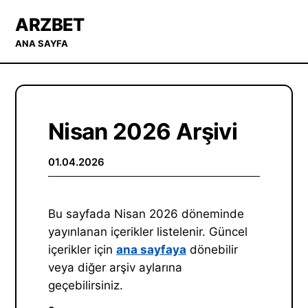
ARZBET
ANA SAYFA
Nisan 2026 Arşivi
01.04.2026
Bu sayfada Nisan 2026 döneminde
yayınlanan içerikler listelenir. Güncel
içerikler için
ana sayfaya
dönebilir
veya diğer arşiv aylarına
geçebilirsiniz.