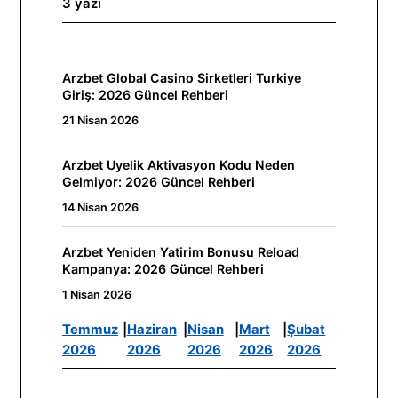
3 yazı
Arzbet Global Casino Sirketleri Turkiye
Giriş: 2026 Güncel Rehberi
21 Nisan 2026
Arzbet Uyelik Aktivasyon Kodu Neden
Gelmiyor: 2026 Güncel Rehberi
14 Nisan 2026
Arzbet Yeniden Yatirim Bonusu Reload
Kampanya: 2026 Güncel Rehberi
1 Nisan 2026
Temmuz
|
Haziran
|
Nisan
|
Mart
|
Şubat
2026
2026
2026
2026
2026