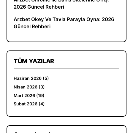
2026 Güncel Rehberi
Arzbet Okey Ve Tavla Parayla Oyna: 2026
Güncel Rehberi
TÜM YAZILAR
Haziran 2026 (5)
Nisan 2026 (3)
Mart 2026 (19)
Şubat 2026 (4)