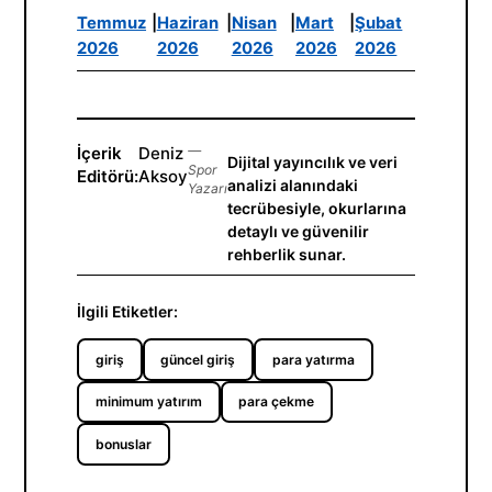
Temmuz
|
Haziran
|
Nisan
|
Mart
|
Şubat
2026
2026
2026
2026
2026
İçerik
Deniz
—
Dijital yayıncılık ve veri
Spor
Editörü:
Aksoy
analizi alanındaki
Yazarı
tecrübesiyle, okurlarına
detaylı ve güvenilir
rehberlik sunar.
İlgili Etiketler:
giriş
güncel giriş
para yatırma
minimum yatırım
para çekme
bonuslar