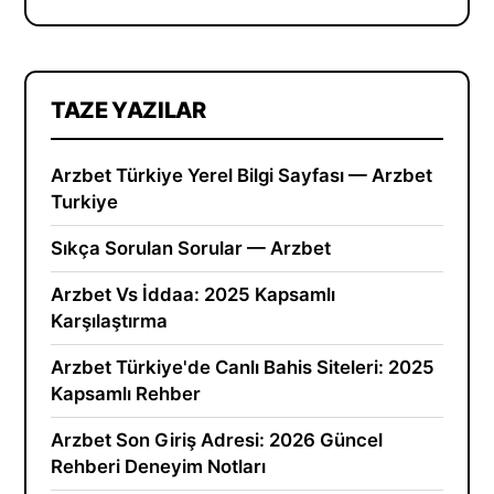
TAZE YAZILAR
Arzbet Türkiye Yerel Bilgi Sayfası — Arzbet
Turkiye
Sıkça Sorulan Sorular — Arzbet
Arzbet Vs İddaa: 2025 Kapsamlı
Karşılaştırma
Arzbet Türkiye'de Canlı Bahis Siteleri: 2025
Kapsamlı Rehber
Arzbet Son Giriş Adresi: 2026 Güncel
Rehberi Deneyim Notları