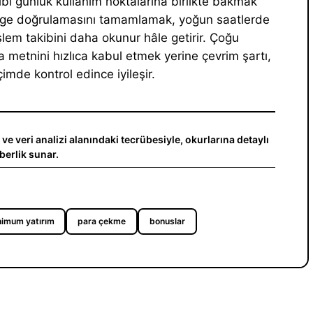
ibi günlük kullanım noktalarına birlikte bakmak
belge doğrulamasını tamamlamak, yoğun saatlerde
şlem takibini daha okunur hâle getirir. Çoğu
metnini hızlıca kabul etmek yerine çevrim şartı,
imde kontrol edince iyileşir.
k ve veri analizi alanındaki tecrübesiyle, okurlarına detaylı
berlik sunar.
nimum yatırım
para çekme
bonuslar