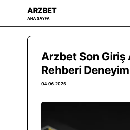
ARZBET
ANA SAYFA
Arzbet Son Giriş
Rehberi Deneyim 
04.06.2026