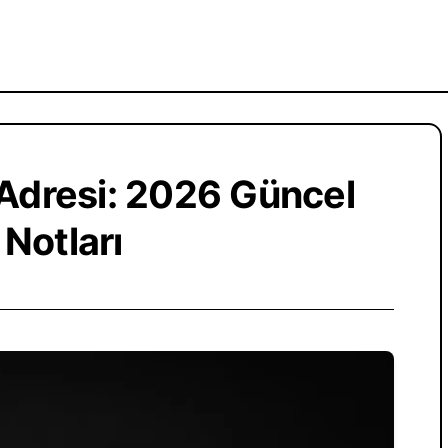
 Adresi: 2026 Güncel
Notları