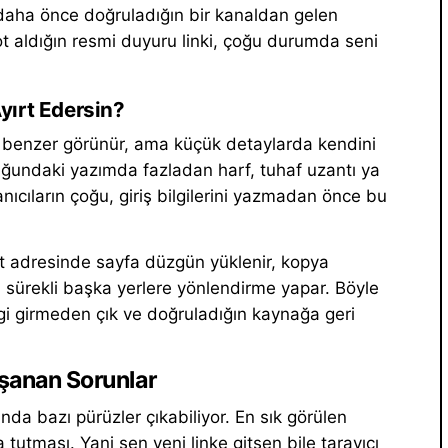
, daha önce doğruladığın bir kanaldan gelen
ot aldığın resmi duyuru linki, çoğu durumda seni
Ayırt Edersin?
 benzer görünür, ama küçük detaylarda kendini
buğundaki yazımda fazladan harf, tuhaf uzantı ya
anıcıların çoğu, giriş bilgilerini yazmadan önce bu
t adresinde sayfa düzgün yüklenir, kopya
da sürekli başka yerlere yönlendirme yapar. Böyle
lgi girmeden çık ve doğruladığın kaynağa geri
aşanan Sorunlar
nda bazı pürüzler çıkabiliyor. En sık görülen
 tutması. Yani sen yeni linke gitsen bile tarayıcı