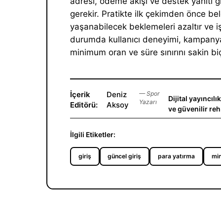
adresi, ödeme akışı ve destek yanıtı g
gerekir. Pratikte ilk çekimden önce 
yaşanabilecek beklemeleri azaltır ve i
durumda kullanıcı deneyimi, kampanya 
minimum oran ve süre sınırını sakin biç
İçerik
Deniz
— Spor
Dijital yayıncılı
Yazarı
Editörü:
Aksoy
ve güvenilir reh
İlgili Etiketler:
giriş
güncel giriş
para yatırma
mi