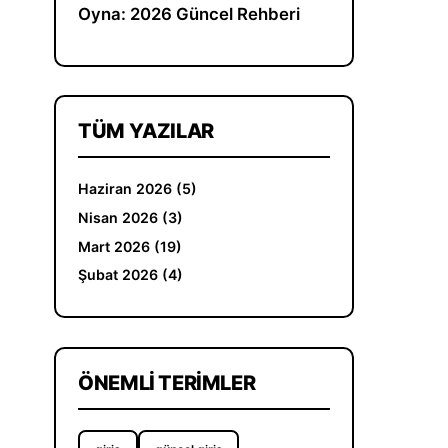
Oyna: 2026 Güncel Rehberi
TÜM YAZILAR
Haziran 2026 (5)
Nisan 2026 (3)
Mart 2026 (19)
Şubat 2026 (4)
ÖNEMLI TERIMLER