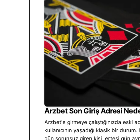
Arzbet Son Giriş Adresi Nede
Arzbet'e girmeye çalıştığınızda eski ad
kullanıcının yaşadığı klasik bir durum
gün sorunsuz giren kişi, ertesi gün ay