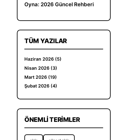
Oyna: 2026 Güncel Rehberi
TÜM YAZILAR
Haziran 2026 (5)
Nisan 2026 (3)
Mart 2026 (19)
Şubat 2026 (4)
ÖNEMLI TERIMLER