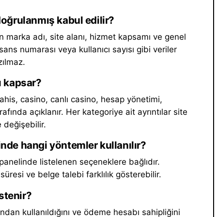
doğrulanmış kabul edilir?
en marka adı, site alanı, hizmet kapsamı ve genel
 lisans numarası veya kullanıcı sayısı gibi veriler
zılmaz.
ı kapsar?
ahis, casino, canlı casino, hesap yönetimi,
fında açıklanır. Her kategoriye ait ayrıntılar site
değişebilir.
nde hangi yöntemler kullanılır?
panelinde listelenen seçeneklere bağlıdır.
üresi ve belge talebi farklılık gösterebilir.
stenir?
fından kullanıldığını ve ödeme hesabı sahipliğini