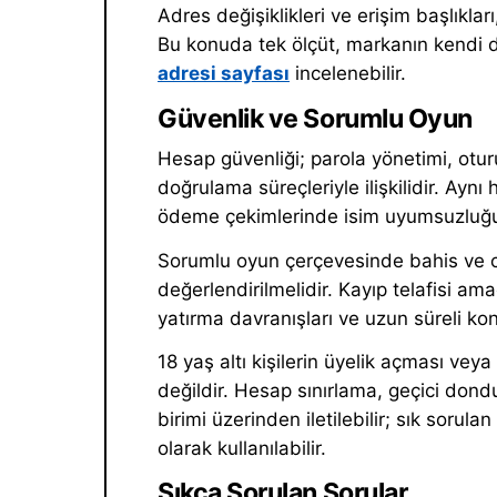
Adres değişiklikleri ve erişim başlıklar
Bu konuda tek ölçüt, markanın kendi du
adresi sayfası
incelenebilir.
Güvenlik ve Sorumlu Oyun
Hesap güvenliği; parola yönetimi, otu
doğrulama süreçleriyle ilişkilidir. Aynı 
ödeme çekimlerinde isim uyumsuzluğu v
Sorumlu oyun çerçevesinde bahis ve ca
değerlendirilmelidir. Kayıp telafisi am
yatırma davranışları ve uzun süreli kont
18 yaş altı kişilerin üyelik açması ve
değildir. Hesap sınırlama, geçici dond
birimi üzerinden iletilebilir; sık sorula
olarak kullanılabilir.
Sıkça Sorulan Sorular