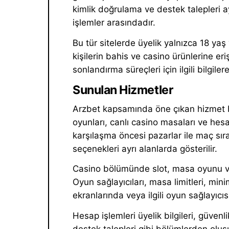
kimlik doğrulama ve destek talepleri a
işlemler arasındadır.
Bu tür sitelerde üyelik yalnızca 18 yaş 
kişilerin bahis ve casino ürünlerine e
sonlandırma süreçleri için ilgili bilgiler
Sunulan Hizmetler
Arzbet kapsamında öne çıkan hizmet baş
oyunları, canlı casino masaları ve hesa
karşılaşma öncesi pazarlar ile maç sır
seçenekleri ayrı alanlarda gösterilir.
Casino bölümünde slot, masa oyunu ve c
Oyun sağlayıcıları, masa limitleri, min
ekranlarında veya ilgili oyun sağlayıcısın
Hesap işlemleri üyelik bilgileri, güvenl
destek talepleri gibi bölümlerden oluş