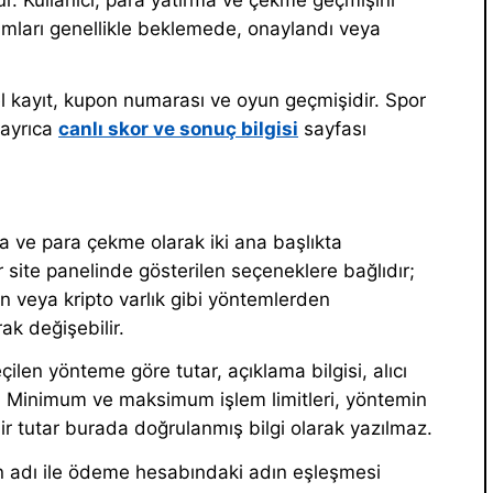
umları genellikle beklemede, onaylandı veya
el kayıt, kupon numarası ve oyun geçmişidir. Spor
 ayrıca
canlı skor ve sonuç bilgisi
sayfası
a ve para çekme olarak iki ana başlıkta
er site panelinde gösterilen seçeneklere bağlıdır;
an veya kripto varlık gibi yöntemlerden
ak değişebilir.
ilen yönteme göre tutar, açıklama bilgisi, alıcı
ir. Minimum ve maksimum işlem limitleri, yöntemin
bir tutar burada doğrulanmış bilgi olarak yazılmaz.
 adı ile ödeme hesabındaki adın eşleşmesi