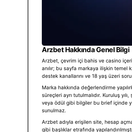
Arzbet Hakkında Genel Bilgi
Arzbet, çevrim içi bahis ve casino içer
anılır; bu sayfa markaya ilişkin temel 
destek kanallarını ve 18 yaş üzeri sor
Marka hakkında değerlendirme yapılırke
süreçleri ayrı tutulmalıdır. Kuruluş yılı,
veya ödül gibi bilgiler bu brief içinde 
sunulmaz.
Arzbet adıyla erişilen site, hesap açm
gibi başlıklar etrafında yapılandırılmış