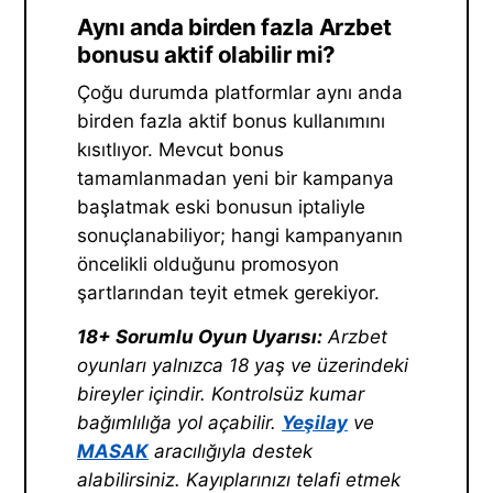
Aynı anda birden fazla Arzbet
bonusu aktif olabilir mi?
Çoğu durumda platformlar aynı anda
birden fazla aktif bonus kullanımını
kısıtlıyor. Mevcut bonus
tamamlanmadan yeni bir kampanya
başlatmak eski bonusun iptaliyle
sonuçlanabiliyor; hangi kampanyanın
öncelikli olduğunu promosyon
şartlarından teyit etmek gerekiyor.
18+ Sorumlu Oyun Uyarısı:
Arzbet
oyunları yalnızca 18 yaş ve üzerindeki
bireyler içindir. Kontrolsüz kumar
bağımlılığa yol açabilir.
Yeşilay
ve
MASAK
aracılığıyla destek
alabilirsiniz. Kayıplarınızı telafi etmek