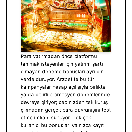
Para yatırmadan önce platformu
tanımak isteyenler için yatırım şartı
olmayan deneme bonusları ayrı bir
yerde duruyor. Arzbet'te bu tür
kampanyalar hesap açılışıyla birlikte
ya da belirli promosyon dönemlerinde
devreye giriyor; cebinizden tek kuruş
çıkmadan gerçek para davranışını test
etme imkânı sunuyor. Pek çok
kullanıcı bu bonusları yalnızca kayıt