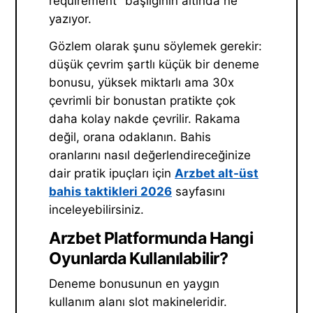
requirement" başlığının altında ne
yazıyor.
Gözlem olarak şunu söylemek gerekir:
düşük çevrim şartlı küçük bir deneme
bonusu, yüksek miktarlı ama 30x
çevrimli bir bonustan pratikte çok
daha kolay nakde çevrilir. Rakama
değil, orana odaklanın. Bahis
oranlarını nasıl değerlendireceğinize
dair pratik ipuçları için
Arzbet alt-üst
bahis taktikleri 2026
sayfasını
inceleyebilirsiniz.
Arzbet Platformunda Hangi
Oyunlarda Kullanılabilir?
Deneme bonusunun en yaygın
kullanım alanı slot makineleridir.