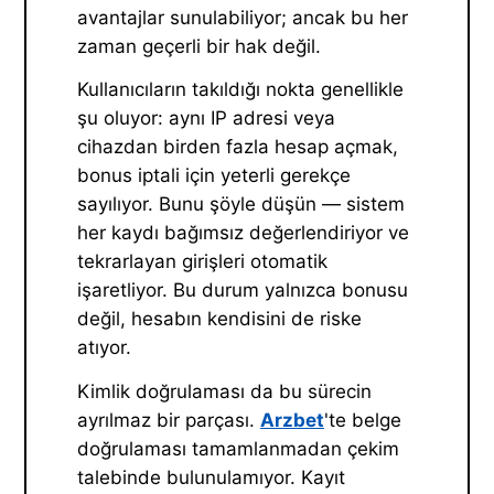
avantajlar sunulabiliyor; ancak bu her
zaman geçerli bir hak değil.
Kullanıcıların takıldığı nokta genellikle
şu oluyor: aynı IP adresi veya
cihazdan birden fazla hesap açmak,
bonus iptali için yeterli gerekçe
sayılıyor. Bunu şöyle düşün — sistem
her kaydı bağımsız değerlendiriyor ve
tekrarlayan girişleri otomatik
işaretliyor. Bu durum yalnızca bonusu
değil, hesabın kendisini de riske
atıyor.
Kimlik doğrulaması da bu sürecin
ayrılmaz bir parçası.
Arzbet
'te belge
doğrulaması tamamlanmadan çekim
talebinde bulunulamıyor. Kayıt