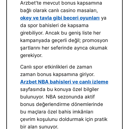
Arzbet'te mevcut bonus kapsamına
bağlı olarak canlı casino masaları,
okey ve tavla gibi beceri oyunları
ya
da spor bahisleri de kapsama
girebiliyor. Ancak bu geniş liste her
kampanyada geçerli değil; promosyon
şartlarını her seferinde ayrıca okumak
gerekiyor.
Canlı spor etkinlikleri de zaman
zaman bonus kapsamına giriyor.
Arzbet NBA bahisleri ve canlı izleme
sayfasında bu konuya özel bilgiler
bulunuyor. NBA sezonunda aktif
bonus değerlendirme dönemlerinde
bu maçlara özel bahis imkânları
çevrim koşulunu doldurmak için pratik
bir alan sunuyor.