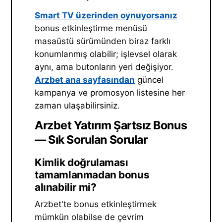
Smart TV üzerinden oynuyorsanız
bonus etkinleştirme menüsü
masaüstü sürümünden biraz farklı
konumlanmış olabilir; işlevsel olarak
aynı, ama butonların yeri değişiyor.
Arzbet ana sayfasından
güncel
kampanya ve promosyon listesine her
zaman ulaşabilirsiniz.
Arzbet Yatırım Şartsız Bonus
— Sık Sorulan Sorular
Kimlik doğrulaması
tamamlanmadan bonus
alınabilir mi?
Arzbet'te bonus etkinleştirmek
mümkün olabilse de çevrim