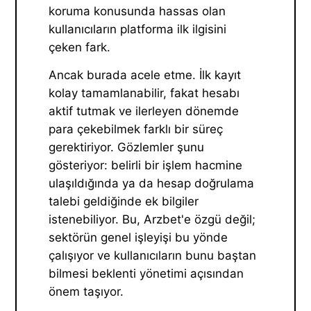
koruma konusunda hassas olan
kullanıcıların platforma ilk ilgisini
çeken fark.
Ancak burada acele etme. İlk kayıt
kolay tamamlanabilir, fakat hesabı
aktif tutmak ve ilerleyen dönemde
para çekebilmek farklı bir süreç
gerektiriyor. Gözlemler şunu
gösteriyor: belirli bir işlem hacmine
ulaşıldığında ya da hesap doğrulama
talebi geldiğinde ek bilgiler
istenebiliyor. Bu, Arzbet'e özgü değil;
sektörün genel işleyişi bu yönde
çalışıyor ve kullanıcıların bunu baştan
bilmesi beklenti yönetimi açısından
önem taşıyor.