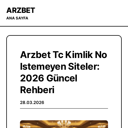
ARZBET
ANA SAYFA
Arzbet Tc Kimlik No
Istemeyen Siteler:
2026 Güncel
Rehberi
28.03.2026