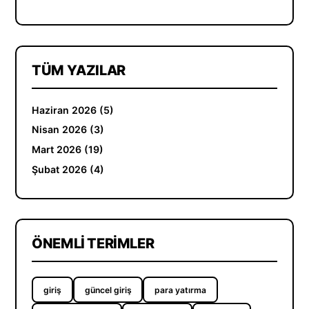
TÜM YAZILAR
Haziran 2026 (5)
Nisan 2026 (3)
Mart 2026 (19)
Şubat 2026 (4)
ÖNEMLI TERIMLER
giriş
güncel giriş
para yatırma