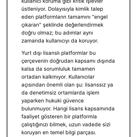
kullanıcı koruma gibi kritik işlevler
üstleniyor. Dolayısıyla kimlik talep
eden platformların tamamını "engel
çıkaran" şeklinde değerlendirmek
doğru olmaz; bu adımlar aynı
zamanda kullanıcıyı da koruyor.
Yurt dışı lisanslı platformlar bu
çerçevenin doğrudan kapsamı dışında
kalsa da sorumluluk tamamen
ortadan kalkmıyor. Kullanıcılar
açısından önemli olan şu: lisanssız ya
da denetimsiz ortamlarda işlem
yaparken hukuki güvence
bulunmuyor. Hangi lisans kapsamında
faaliyet gösteren bir platformla
çalıştığınızı bilmek, uzun vadede sizi
koruyan en temel bilgi parçası.