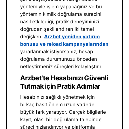
yöntemiyle işlem yapacağınız ve bu
yöntemin kimlik doğrulama sürecini
nasıl etkilediği, pratik deneyiminizi
doğrudan şekillendiren iki temel
değişken.
Arzbet yeniden yatırım
bonusu ve reload kampanyalarından
yararlanmak istiyorsanız, hesap
doğrulama durumunuzu önceden
netleştirmeniz süreçleri kolaylaştırır.
Arzbet'te Hesabınızı Güvenli
Tutmak için Pratik Adımlar
Hesabınızı sağlıklı yönetmek için
birkaç basit önlem uzun vadede
büyük fark yaratıyor. Gerçek bilgilerle
kayıt, olası bir doğrulama talebinde
süreci hızlandırıyor ve platformla