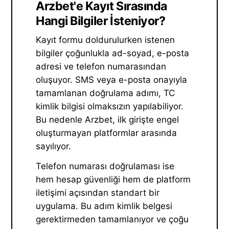
Arzbet'e Kayıt Sırasında
Hangi Bilgiler İsteniyor?
Kayıt formu doldurulurken istenen
bilgiler çoğunlukla ad-soyad, e-posta
adresi ve telefon numarasından
oluşuyor. SMS veya e-posta onayıyla
tamamlanan doğrulama adımı, TC
kimlik bilgisi olmaksızın yapılabiliyor.
Bu nedenle Arzbet, ilk girişte engel
oluşturmayan platformlar arasında
sayılıyor.
Telefon numarası doğrulaması ise
hem hesap güvenliği hem de platform
iletişimi açısından standart bir
uygulama. Bu adım kimlik belgesi
gerektirmeden tamamlanıyor ve çoğu