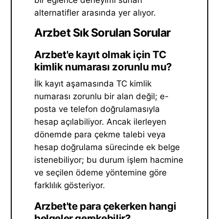
bir eğlence deneyimi sunan
alternatifler arasında yer alıyor.
Arzbet Sık Sorulan Sorular
Arzbet'e kayıt olmak için TC
kimlik numarası zorunlu mu?
İlk kayıt aşamasında TC kimlik
numarası zorunlu bir alan değil; e-
posta ve telefon doğrulamasıyla
hesap açılabiliyor. Ancak ilerleyen
dönemde para çekme talebi veya
hesap doğrulama sürecinde ek belge
istenebiliyor; bu durum işlem hacmine
ve seçilen ödeme yöntemine göre
farklılık gösteriyor.
Arzbet'te para çekerken hangi
belgeler gerekebilir?