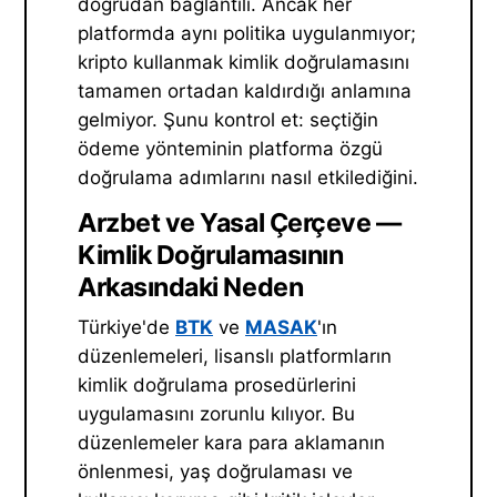
doğrudan bağlantılı. Ancak her
platformda aynı politika uygulanmıyor;
kripto kullanmak kimlik doğrulamasını
tamamen ortadan kaldırdığı anlamına
gelmiyor. Şunu kontrol et: seçtiğin
ödeme yönteminin platforma özgü
doğrulama adımlarını nasıl etkilediğini.
Arzbet ve Yasal Çerçeve —
Kimlik Doğrulamasının
Arkasındaki Neden
Türkiye'de
BTK
ve
MASAK
'ın
düzenlemeleri, lisanslı platformların
kimlik doğrulama prosedürlerini
uygulamasını zorunlu kılıyor. Bu
düzenlemeler kara para aklamanın
önlenmesi, yaş doğrulaması ve