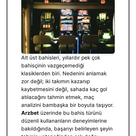
Alt üst bahisleri, yıllardır pek çok
bahisçinin vazgeçemediği
klasiklerden biri. Nedenini anlamak
zor değil; iki takımın kazanıp
kaybetmesini değil, sahada kaç gol
atılacağını tahmin etmek, maç
analizini bambaşka bir boyuta taşıyor.
Arzbet
üzerinde bu bahis türünü
düzenli kullananların deneyimlerine
bakıldığında, başarıyı belirleyen şeyin