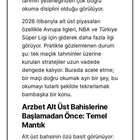
tahmin yeteneğinden çok doğru
okuma disiplini olduğu görülüyor.
2026 itibarıyla alt üst piyasaları
özellikle Avrupa ligleri, NBA ve Türkiye
Süper Ligi için giderek daha fazla ilgi
görüyor. Pratikte gözlemlenen durum
şu: tek maçlık tahminler üzerine
kurulan stratejiler uzun vadede
dengede kalıyor. Burada acele etme;
bir maçı doğru okumak ayrı bir şey, bu
okumayı tutarlı şekilde tekrarlamak
bambaşka bir konu.
Arzbet Alt Üst Bahislerine
Başlamadan Önce: Temel
Mantık
Alt üst bahsinin özü basit görünüyor: