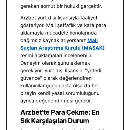
gereken somut bir hukuki gerçektir.
Arzbet yurt dışı lisansıyla faaliyet
gösteriyor. Mali şeffaflık ve kara para
aklamayla mücadele konularında
bağımsız kaynak arıyorsanız
Mali
Suçları Araştırma Kurulu (MASAK)
resmi açıklamaları incelenebilir.
Deneyim olarak şunu eklemek
gerekiyor: yurt dışı lisansını "yeterli
güvence" olarak değerlendiren
kullanıcılar çoğunlukta olsa da her
bireyin kendi yasal sorumluluğunu
ayrıca değerlendirmesi gerekir.
Arzbet'te Para Çekme: En
Sık Karşılaşılan Durum