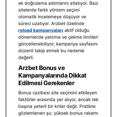
ek doğrulama adımlarını atlatıyor. Bazı
sitelerde farklı yöntem seçimi
otomatik incelemeye düşüyor ve
süreci uzatıyor. Arzbet özelinde
reload kampanyaları
aktif olduğu
dönemlerde yatırma ve çekme limitleri
güncellenebiliyor; kampanya sayfasını
düzenli takip etmek bu nedenle
değerli.
Arzbet Bonus ve
Kampanyalarında Dikkat
Edilmesi Gerekenler
Bonus cazibesi site seçimini etkileyen
faktörler arasında yer alıyor, ancak tek
başına yeterli bir kriter değil. Pratikte
gözlemlenen şu: yüksek bonus rakamı