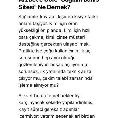
Sitesi" Ne Demek?
Sağlamlık kavramı kişiden kişiye farklı
anlam taşıyor. Kimi için oran
yüksekliği ön planda, kimi için hızlı
para çekme, kimi içinse müşteri
desteğine gerçekten ulaşabilmek.
Pratikte ise çoğu kullanıcının ilk üç
sorusunun hep aynı olduğu
gözlemleniyor: hesap açılıyor mu
sorunsuz, ilk yatırımda teknik arıza
çıkıyor mu, çekim talebi zamanında
işleme alınıyor mu?
Arzbet bu üç temel beklentiyi
karşılayacak şekilde yapılandırılmış.
Kayıt süreci gereksiz adımlar
içermiyor; yatırım seçenekleri birden