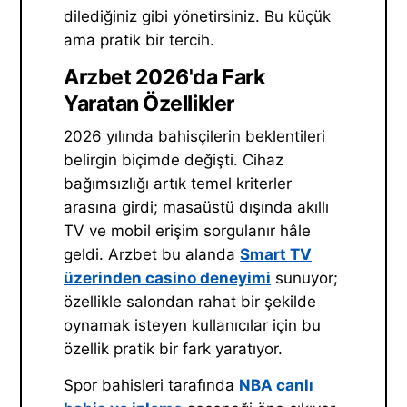
dilediğiniz gibi yönetirsiniz. Bu küçük
ama pratik bir tercih.
Arzbet 2026'da Fark
Yaratan Özellikler
2026 yılında bahisçilerin beklentileri
belirgin biçimde değişti. Cihaz
bağımsızlığı artık temel kriterler
arasına girdi; masaüstü dışında akıllı
TV ve mobil erişim sorgulanır hâle
geldi. Arzbet bu alanda
Smart TV
üzerinden casino deneyimi
sunuyor;
özellikle salondan rahat bir şekilde
oynamak isteyen kullanıcılar için bu
özellik pratik bir fark yaratıyor.
Spor bahisleri tarafında
NBA canlı