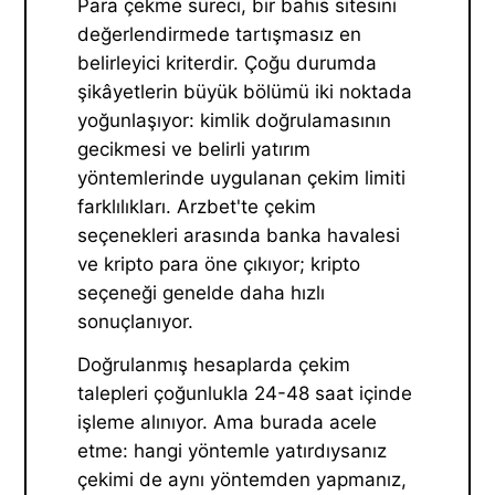
Para çekme süreci, bir bahis sitesini
değerlendirmede tartışmasız en
belirleyici kriterdir. Çoğu durumda
şikâyetlerin büyük bölümü iki noktada
yoğunlaşıyor: kimlik doğrulamasının
gecikmesi ve belirli yatırım
yöntemlerinde uygulanan çekim limiti
farklılıkları. Arzbet'te çekim
seçenekleri arasında banka havalesi
ve kripto para öne çıkıyor; kripto
seçeneği genelde daha hızlı
sonuçlanıyor.
Doğrulanmış hesaplarda çekim
talepleri çoğunlukla 24-48 saat içinde
işleme alınıyor. Ama burada acele
etme: hangi yöntemle yatırdıysanız
çekimi de aynı yöntemden yapmanız,