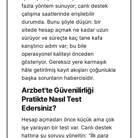
fazla yöntem sunuyor; canlı destek
çalışma saatlerinde erişilebilir
durumda. Bunu şöyle düşün: bir
sitede hesap açmak ne kadar uzun
sürüyor ve süreçte kaç tane kafa
karıştırıcı adım var; bu bile
operasyonel kaliteyi önceden
gösteriyor. Gereksiz yere karmaşık
hâle getirilmiş kayıt akışları çoğunlukla
başka sorunların habercisidir.
Arzbet'te Güvenilirliği
Pratikte Nasıl Test
Edersiniz?
Hesap açmadan önce küçük ama çok
işe yarayan bir test var. Canlı destek
hattına şu soruyu yöneltin:
"İlk para