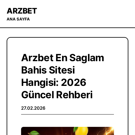
ARZBET
ANA SAYFA
Arzbet En Saglam
Bahis Sitesi
Hangisi: 2026
Güncel Rehberi
27.02.2026