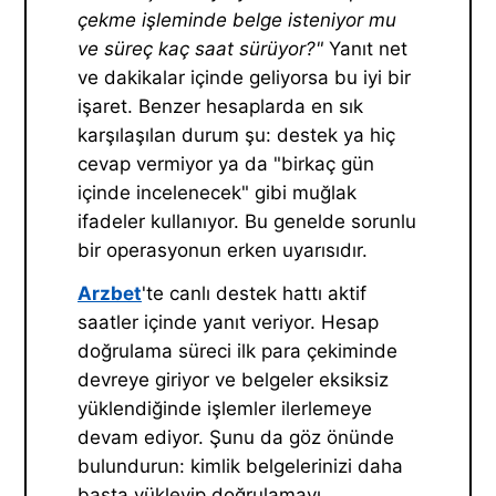
çekme işleminde belge isteniyor mu
ve süreç kaç saat sürüyor?"
Yanıt net
ve dakikalar içinde geliyorsa bu iyi bir
işaret. Benzer hesaplarda en sık
karşılaşılan durum şu: destek ya hiç
cevap vermiyor ya da "birkaç gün
içinde incelenecek" gibi muğlak
ifadeler kullanıyor. Bu genelde sorunlu
bir operasyonun erken uyarısıdır.
Arzbet
'te canlı destek hattı aktif
saatler içinde yanıt veriyor. Hesap
doğrulama süreci ilk para çekiminde
devreye giriyor ve belgeler eksiksiz
yüklendiğinde işlemler ilerlemeye
devam ediyor. Şunu da göz önünde
bulundurun: kimlik belgelerinizi daha
başta yükleyip doğrulamayı