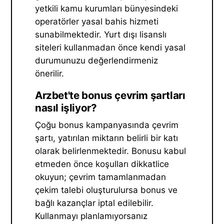
yetkili kamu kurumları bünyesindeki
operatörler yasal bahis hizmeti
sunabilmektedir. Yurt dışı lisanslı
siteleri kullanmadan önce kendi yasal
durumunuzu değerlendirmeniz
önerilir.
Arzbet'te bonus çevrim şartları
nasıl işliyor?
Çoğu bonus kampanyasında çevrim
şartı, yatırılan miktarın belirli bir katı
olarak belirlenmektedir. Bonusu kabul
etmeden önce koşulları dikkatlice
okuyun; çevrim tamamlanmadan
çekim talebi oluşturulursa bonus ve
bağlı kazançlar iptal edilebilir.
Kullanmayı planlamıyorsanız