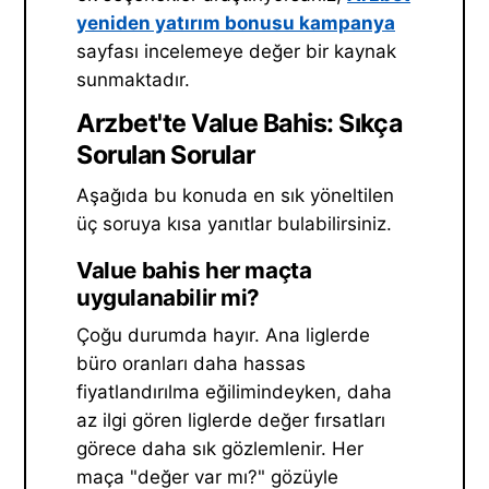
yeniden yatırım bonusu kampanya
sayfası incelemeye değer bir kaynak
sunmaktadır.
Arzbet'te Value Bahis: Sıkça
Sorulan Sorular
Aşağıda bu konuda en sık yöneltilen
üç soruya kısa yanıtlar bulabilirsiniz.
Value bahis her maçta
uygulanabilir mi?
Çoğu durumda hayır. Ana liglerde
büro oranları daha hassas
fiyatlandırılma eğilimindeyken, daha
az ilgi gören liglerde değer fırsatları
görece daha sık gözlemlenir. Her
maça "değer var mı?" gözüyle