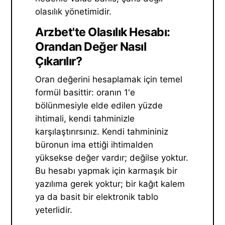
olasılık yönetimidir.
Arzbet'te Olasılık Hesabı:
Orandan Değer Nasıl
Çıkarılır?
Oran değerini hesaplamak için temel
formül basittir: oranın 1'e
bölünmesiyle elde edilen yüzde
ihtimali, kendi tahminizle
karşılaştırırsınız. Kendi tahmininiz
büronun ima ettiği ihtimalden
yüksekse değer vardır; değilse yoktur.
Bu hesabı yapmak için karmaşık bir
yazılıma gerek yoktur; bir kağıt kalem
ya da basit bir elektronik tablo
yeterlidir.