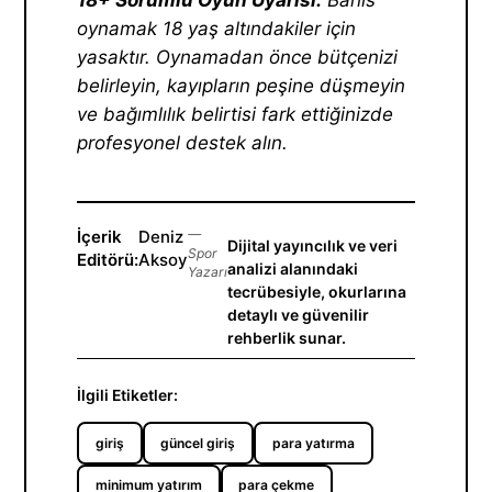
oynamak 18 yaş altındakiler için
yasaktır. Oynamadan önce bütçenizi
belirleyin, kayıpların peşine düşmeyin
ve bağımlılık belirtisi fark ettiğinizde
profesyonel destek alın.
İçerik
Deniz
—
Dijital yayıncılık ve veri
Spor
Editörü:
Aksoy
analizi alanındaki
Yazarı
tecrübesiyle, okurlarına
detaylı ve güvenilir
rehberlik sunar.
İlgili Etiketler:
giriş
güncel giriş
para yatırma
minimum yatırım
para çekme