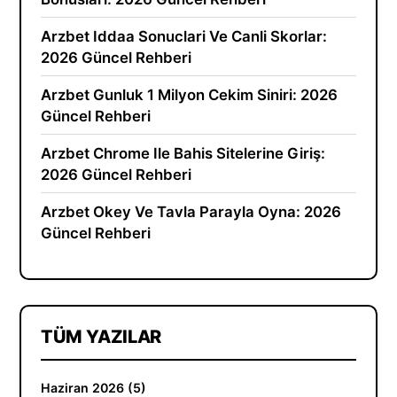
Arzbet Iddaa Sonuclari Ve Canli Skorlar:
2026 Güncel Rehberi
Arzbet Gunluk 1 Milyon Cekim Siniri: 2026
Güncel Rehberi
Arzbet Chrome Ile Bahis Sitelerine Giriş:
2026 Güncel Rehberi
Arzbet Okey Ve Tavla Parayla Oyna: 2026
Güncel Rehberi
TÜM YAZILAR
Haziran 2026 (5)