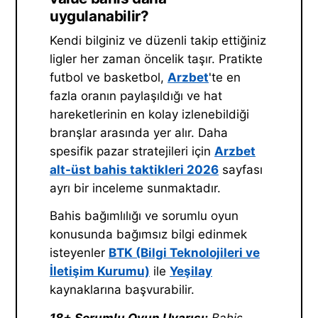
uygulanabilir?
Kendi bilginiz ve düzenli takip ettiğiniz
ligler her zaman öncelik taşır. Pratikte
futbol ve basketbol,
Arzbet
'te en
fazla oranın paylaşıldığı ve hat
hareketlerinin en kolay izlenebildiği
branşlar arasında yer alır. Daha
spesifik pazar stratejileri için
Arzbet
alt-üst bahis taktikleri 2026
sayfası
ayrı bir inceleme sunmaktadır.
Bahis bağımlılığı ve sorumlu oyun
konusunda bağımsız bilgi edinmek
isteyenler
BTK (Bilgi Teknolojileri ve
İletişim Kurumu)
ile
Yeşilay
kaynaklarına başvurabilir.
18+ Sorumlu Oyun Uyarısı:
Bahis