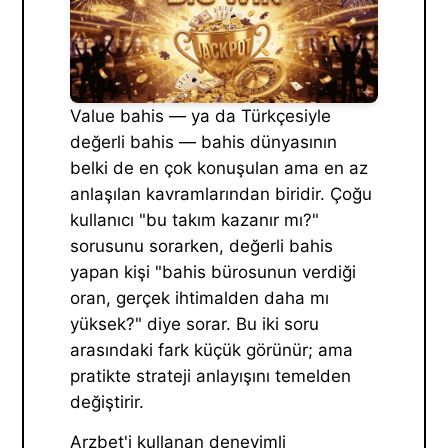
Value bahis — ya da Türkçesiyle
değerli bahis — bahis dünyasının
belki de en çok konuşulan ama en az
anlaşılan kavramlarından biridir. Çoğu
kullanıcı "bu takım kazanır mı?"
sorusunu sorarken, değerli bahis
yapan kişi "bahis bürosunun verdiği
oran, gerçek ihtimalden daha mı
yüksek?" diye sorar. Bu iki soru
arasındaki fark küçük görünür; ama
pratikte strateji anlayışını temelden
değiştirir.
Arzbet'i kullanan deneyimli