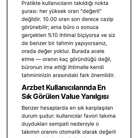
Pratikte kullanıcıların takıldığı nokta
şurası: her yüksek oran "değerli"
değildir. 10.00 oran son derece cazip
görünebilir; ama büro o sonuca
gerçekten %10 ihtimal biçiyorsa ve siz
de benzer bir tahmin yapıyorsanız,
orada değer yoktur. Burada acele
etme — oranın kaç göründüğü değil,
büronun ima ettiği ihtimalle kendi
tahmininizin arasındaki fark önemlidir.
Arzbet Kullanıcılarında En
Sık Görülen Value Yanılgısı
Benzer hesaplarda en sık karşılaşılan
durum şudur: kullanıcılar favori takıma
duydukları sempati nedeniyle o
takımın oranını otomatik olarak değerli