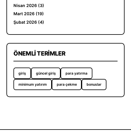
Nisan 2026 (3)
Mart 2026 (19)
Şubat 2026 (4)
ÖNEMLI TERIMLER
giriş
güncel giriş
para yatırma
minimum yatırım
para çekme
bonuslar