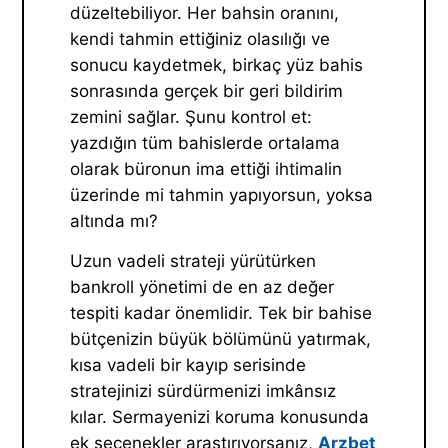
düzeltebiliyor. Her bahsin oranını,
kendi tahmin ettiğiniz olasılığı ve
sonucu kaydetmek, birkaç yüz bahis
sonrasında gerçek bir geri bildirim
zemini sağlar. Şunu kontrol et:
yazdığın tüm bahislerde ortalama
olarak büronun ima ettiği ihtimalin
üzerinde mi tahmin yapıyorsun, yoksa
altında mı?
Uzun vadeli strateji yürütürken
bankroll yönetimi de en az değer
tespiti kadar önemlidir. Tek bir bahise
bütçenizin büyük bölümünü yatırmak,
kısa vadeli bir kayıp serisinde
stratejinizi sürdürmenizi imkânsız
kılar. Sermayenizi koruma konusunda
ek seçenekler araştırıyorsanız,
Arzbet