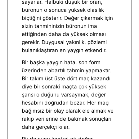
sayarlar. Halbuki düşük bir oran,
büronun o sonuca yüksek olasılık
biçtiğini gösterir. Değer çıkarmak için
sizin tahmininizin büronun ima
ettiğinden daha da yüksek olması
gerekir. Duygusal yakınlık, gözlemi
bulanıklaştıran en yaygın etkendir.
Bir başka yaygın hata, son form
üzerinden abartılı tahmin yapmaktır.
Bir takım üst üste dört maç kazandı
diye bir sonraki maçta çok yüksek
şansı olduğunu varsaymak, değer
hesabını doğrudan bozar. Her maçı
bağımsız bir olay olarak ele almak ve
rakip verilerine de bakmak sonuçları
daha gerçekçi kılar.