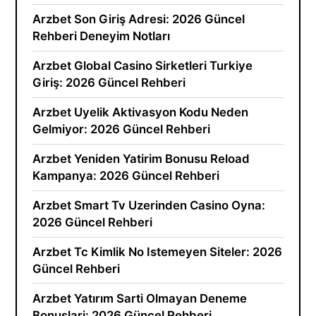
Arzbet Son Giriş Adresi: 2026 Güncel
Rehberi Deneyim Notları
Arzbet Global Casino Sirketleri Turkiye
Giriş: 2026 Güncel Rehberi
Arzbet Uyelik Aktivasyon Kodu Neden
Gelmiyor: 2026 Güncel Rehberi
Arzbet Yeniden Yatirim Bonusu Reload
Kampanya: 2026 Güncel Rehberi
Arzbet Smart Tv Uzerinden Casino Oyna:
2026 Güncel Rehberi
Arzbet Tc Kimlik No Istemeyen Siteler: 2026
Güncel Rehberi
Arzbet Yatırım Sarti Olmayan Deneme
Bonuslari: 2026 Güncel Rehberi