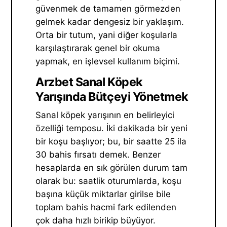
güvenmek de tamamen görmezden
gelmek kadar dengesiz bir yaklaşım.
Orta bir tutum, yani diğer koşularla
karşılaştırarak genel bir okuma
yapmak, en işlevsel kullanım biçimi.
Arzbet Sanal Köpek
Yarışında Bütçeyi Yönetmek
Sanal köpek yarışının en belirleyici
özelliği temposu. İki dakikada bir yeni
bir koşu başlıyor; bu, bir saatte 25 ila
30 bahis fırsatı demek. Benzer
hesaplarda en sık görülen durum tam
olarak bu: saatlik oturumlarda, koşu
başına küçük miktarlar girilse bile
toplam bahis hacmi fark edilenden
çok daha hızlı birikip büyüyor.