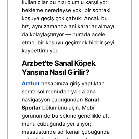
kullanıcılar bu hızı olumlu karşılıyor:
bekleme neredeyse yok, bir sonraki
koşuya geçiş çok çabuk. Ancak bu
hız, aynı zamanda ani kararlar almayı
da kolaylaştırıyor — burada acele
etme, bir koşuyu geçirmek hiçbir şeyi
kaybettirmiyor.
Arzbet'te Sanal Köpek
Yarışına Nasıl Girilir?
Arzbet
hesabınıza giriş yaptıktan
sonra sol menüden ya da ana
navigasyon çubuğundan
Sanal
Sporlar
bölümünü açın. Mobil
görünümde bu sekme genellikle alt
menü çubuğunda yer alıyor;
masaüstünde sol kenar çubuğunda