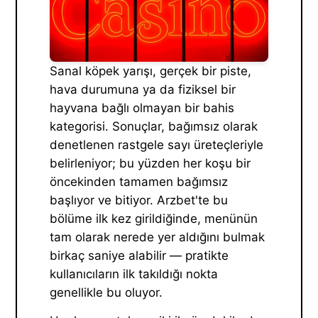
Sanal köpek yarışı, gerçek bir piste,
hava durumuna ya da fiziksel bir
hayvana bağlı olmayan bir bahis
kategorisi. Sonuçlar, bağımsız olarak
denetlenen rastgele sayı üreteçleriyle
belirleniyor; bu yüzden her koşu bir
öncekinden tamamen bağımsız
başlıyor ve bitiyor. Arzbet'te bu
bölüme ilk kez girildiğinde, menünün
tam olarak nerede yer aldığını bulmak
birkaç saniye alabilir — pratikte
kullanıcıların ilk takıldığı nokta
genellikle bu oluyor.