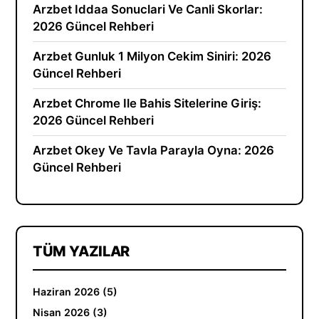
Arzbet Iddaa Sonuclari Ve Canli Skorlar:
2026 Güncel Rehberi
Arzbet Gunluk 1 Milyon Cekim Siniri: 2026
Güncel Rehberi
Arzbet Chrome Ile Bahis Sitelerine Giriş:
2026 Güncel Rehberi
Arzbet Okey Ve Tavla Parayla Oyna: 2026
Güncel Rehberi
TÜM YAZILAR
Haziran 2026 (5)
Nisan 2026 (3)