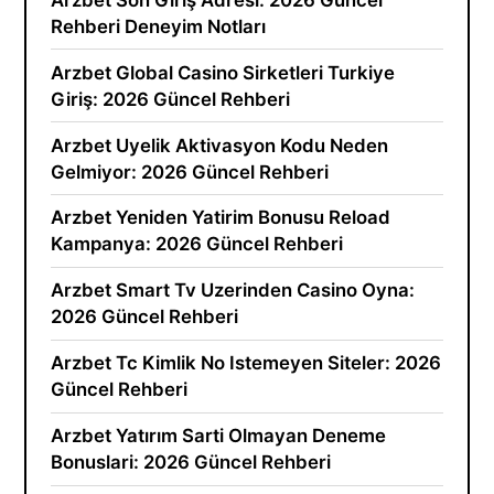
Rehberi Deneyim Notları
Arzbet Global Casino Sirketleri Turkiye
Giriş: 2026 Güncel Rehberi
Arzbet Uyelik Aktivasyon Kodu Neden
Gelmiyor: 2026 Güncel Rehberi
Arzbet Yeniden Yatirim Bonusu Reload
Kampanya: 2026 Güncel Rehberi
Arzbet Smart Tv Uzerinden Casino Oyna:
2026 Güncel Rehberi
Arzbet Tc Kimlik No Istemeyen Siteler: 2026
Güncel Rehberi
Arzbet Yatırım Sarti Olmayan Deneme
Bonuslari: 2026 Güncel Rehberi