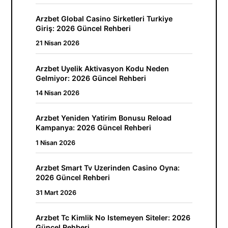
Arzbet Global Casino Sirketleri Turkiye
Giriş: 2026 Güncel Rehberi
21 Nisan 2026
Arzbet Uyelik Aktivasyon Kodu Neden
Gelmiyor: 2026 Güncel Rehberi
14 Nisan 2026
Arzbet Yeniden Yatirim Bonusu Reload
Kampanya: 2026 Güncel Rehberi
1 Nisan 2026
Arzbet Smart Tv Uzerinden Casino Oyna:
2026 Güncel Rehberi
31 Mart 2026
Arzbet Tc Kimlik No Istemeyen Siteler: 2026
Güncel Rehberi