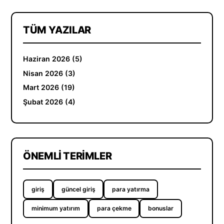
TÜM YAZILAR
Haziran 2026 (5)
Nisan 2026 (3)
Mart 2026 (19)
Şubat 2026 (4)
ÖNEMLI TERIMLER
giriş
güncel giriş
para yatırma
minimum yatırım
para çekme
bonuslar