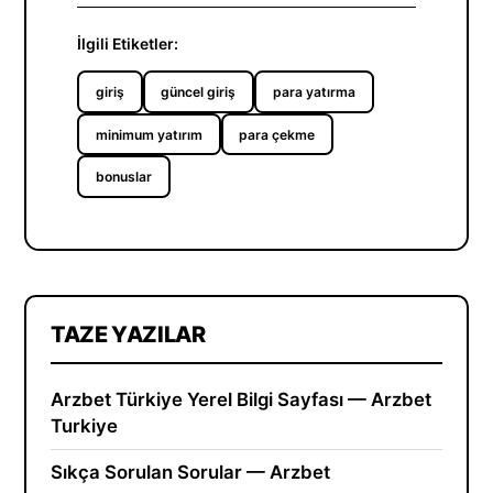
İlgili Etiketler:
giriş
güncel giriş
para yatırma
minimum yatırım
para çekme
bonuslar
TAZE YAZILAR
Arzbet Türkiye Yerel Bilgi Sayfası — Arzbet
Turkiye
Sıkça Sorulan Sorular — Arzbet