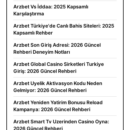
Arzbet Vs İddaa: 2025 Kapsamlı
Karşılaştırma
Arzbet Türkiye'de Canlı Bahis Siteleri: 2025
Kapsamlı Rehber
Arzbet Son Giriş Adresi: 2026 Güncel
Rehberi Deneyim Notları
Arzbet Global Casino Sirketleri Turkiye
Giriş: 2026 Güncel Rehberi
Arzbet Uyelik Aktivasyon Kodu Neden
Gelmiyor: 2026 Güncel Rehberi
Arzbet Yeniden Yatirim Bonusu Reload
Kampanya: 2026 Güncel Rehberi
Arzbet Smart Tv Uzerinden Casino Oyna:
2026 Güncel Rehberi