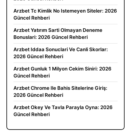
Arzbet Tc Kimlik No Istemeyen Siteler: 2026
Güncel Rehberi
Arzbet Yatırım Sarti Olmayan Deneme
Bonuslari: 2026 Güncel Rehberi
Arzbet Iddaa Sonuclari Ve Canli Skorlar:
2026 Güncel Rehberi
Arzbet Gunluk 1 Milyon Cekim Siniri: 2026
Güncel Rehberi
Arzbet Chrome Ile Bahis Sitelerine Giriş:
2026 Güncel Rehberi
Arzbet Okey Ve Tavla Parayla Oyna: 2026
Güncel Rehberi